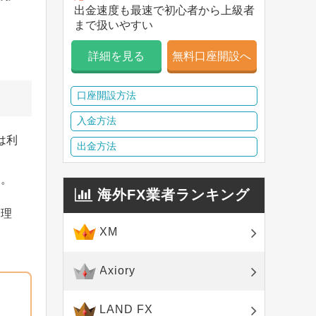
出金速度も最速で初心者から上級者
まで扱いやすい
詳細を見る
無料口座開設へ
口座開設方法
入金方法
は利
出金方法
さ
す。
海外FX業者ランキング
を理
XM
Axiory
LAND FX