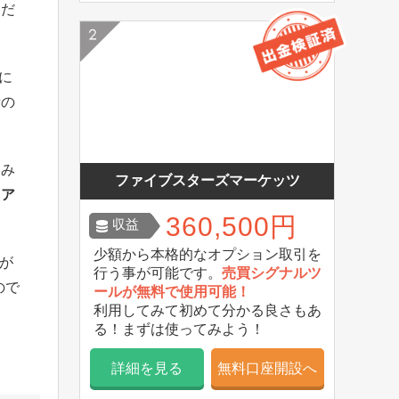
いだ
に
所の
込み
ファイブスターズマーケッツ
イア
360,500円
収益
少額から本格的なオプション取引を
率が
行う事が可能です。
売買シグナルツ
ので
ールが無料で使用可能！
利用してみて初めて分かる良さもあ
る！まずは使ってみよう！
詳細を見る
無料口座開設へ