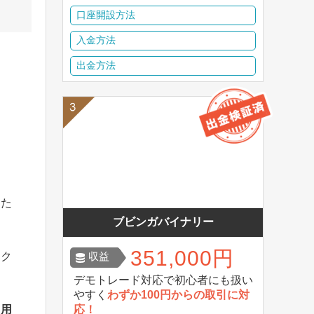
口座開設方法
入金方法
出金方法
した
ブビンガバイナリー
351,000円
収益
スク
デモトレード対応で初心者にも扱い
やすく
わずか100円からの取引に対
応！
と用