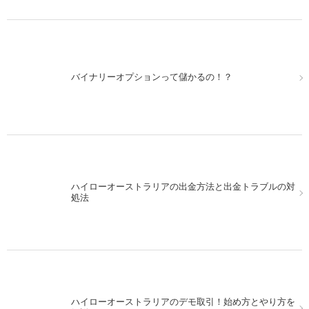
パソコンでMT4を使いながら、スマホを使ってハイロー
バイナリーオプションって儲かるの！？
オーストラリアの取引！
ハイローオーストラリアの出金方法と出金トラブルの対
13日の金曜日にハイローオーストラリアで実戦取引をし
処法
てみた！
ハイローオーストラリアのデモ取引！始め方とやり方を
MACDを使ってハイローオーストラリアで取引。シンプ