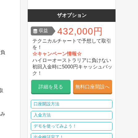
ザオプション
432,000円
収益
テクニカルチャートで予想して取引
を！
は負
☆キャンペーン情報☆
ハイローオーストラリアに負けない
初回入金時に5000円キャッシュバッ
ク！
詳細を見る
無料口座開設へ
取
口座開設方法
挑み
入金方法
デモを使ってみよう！
出金検証完了！