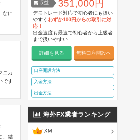
351,000円
法
収益
デモトレード対応で初心者にも扱い
、なに
やすく
わずか100円からの取引に対
。
応！
出金速度も最速で初心者から上級者
まで扱いやすい
詳細を見る
無料口座開設へ
口座開設方法
クニカ
いです
入金方法
。
出金方法
海外FX業者ランキング
法
XM
て、結