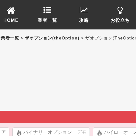
HOME
業者一覧
攻略
お役立ち
ン業者一覧
>
ザオプション(theOption)
> ザオプション(TheOpti
リア
バイナリーオプション デモ
ハイローオー