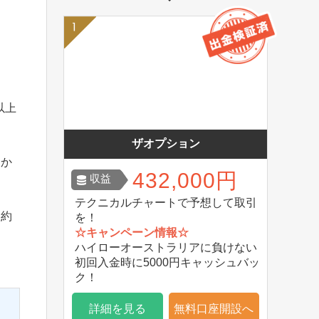
以上
ザオプション
とか
432,000円
収益
テクニカルチャートで予想して取引
規約
を！
☆キャンペーン情報☆
ま
ハイローオーストラリアに負けない
初回入金時に5000円キャッシュバッ
ク！
詳細を見る
無料口座開設へ