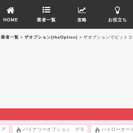
HOME
業者一覧
攻略
お役立ち
ン業者一覧
>
ザオプション(theOption)
> ザオプションでビット
リア
バイナリーオプション デモ
ハイローオー