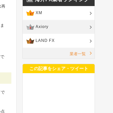
は再
XM
りま
Axiory
LAND FX
業者一覧
ンで
この記事をシェア・ツイート
ドで
い点