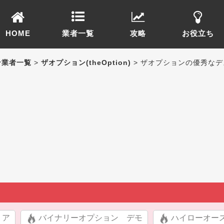
HOME
業者一覧
攻略
お役立ち
ン業者一覧
>
ザオプション(theOption)
> ザオプションの優秀な
リア
バイナリーオプション デモ
ハイローオー