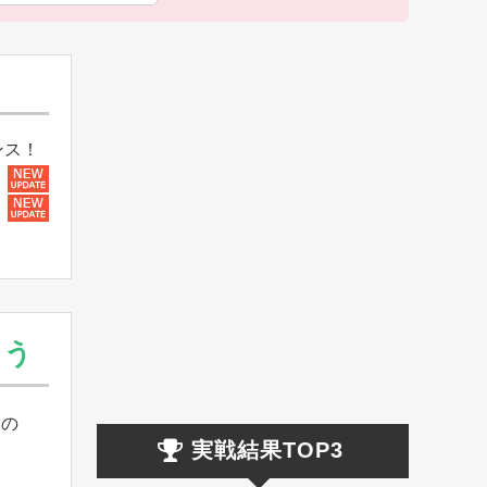
ンス！
よう
りの
実戦結果TOP3