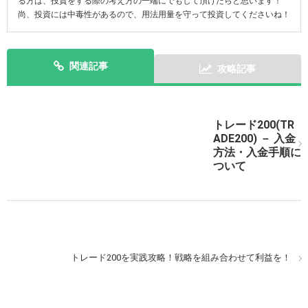
る方は、投資をする際の考え方の一端にでもして頂けたらと思います！
尚、投資には中毒性があるので、用法用量を守って投資してくださいね！
関連記事
攻略記事
トレード200(TR
トレード200（TRADE200）で簡単な実戦取引をしてみ
ADE200) － 入金
よう！
方法・入金手順に
ついて
トレード200（TRADE200）での実戦取引CCIの動きに目
トレード200を実践攻略！戦略を組み合わせて利益を！
星をつけよう！