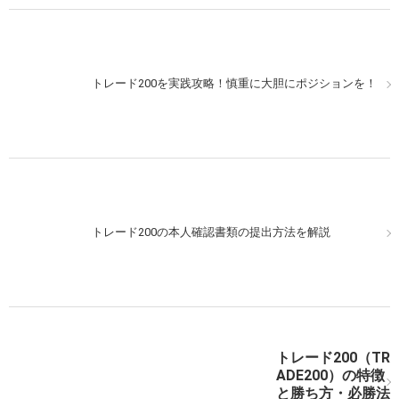
トレード200（TRADE200）を夕方から狙う！簡単な予
トレード200を実践攻略！慎重に大胆にポジションを！
測を利用してみよう！
トレード200（TRADE200）で実戦取引！勝ちに行くそ
トレード200の本人確認書類の提出方法を解説
の心意気！
トレード200（TR
トレード200（TRADE200）で実戦取引！200%のペイア
ADE200）の特徴
ウト率を活かそう！
と勝ち方・必勝法