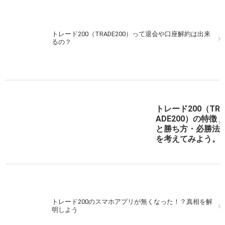
トレード200（TRADE200）って退会や口座解約は出来
トレード200（TRADE200）で実戦取引！勝ちに行くそ
るの？
の心意気！
トレード200（TR
トレード200（TRADE200）で実戦取引！200%のペイア
ADE200）の特徴
ウト率を活かそう！
と勝ち方・必勝法
を考えてみよう。
次の記事を表示
トレード200のスマホアプリが無くなった！？真相を解
明しよう