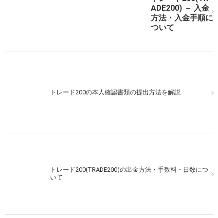
トレード200（TRADE200）で簡単な実戦取引をしてみ
ADE200) － 入金
よう！
方法・入金手順に
ついて
トレード200（TRADE200）での実戦取引CCIの動きに目
トレード200の本人確認書類の提出方法を解説
星をつけよう！
トレード200(TRADE200)の出金方法・手数料・日数につ
トレード200（TRADE200）を夕方から狙う！簡単な予
いて
測を利用してみよう！