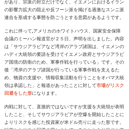
があり、宗派の対立だけでなく、イエメンにおけるイラン
の影響力拡大の阻止や反フーシ派を掲げる過激なスンニ派
連合を形成する事態を防ごうとする意図があるようです。
これに伴って,アメリカのホワイトハウス、国家安全保障
会議のミーハン報道官が２５日、声明を出しました。内容
は「サウジアラビアなど湾岸のアラブ諸国は、イエメンの
ハディ大統領の要請を受けてイエメン政府とサウジアラビ
ア国境の防衛のため、軍事作戦を行っている」です。その
後「湾岸のアラブ諸国が行っている軍事作戦を支えるた
め、物資の支援や、情報収集活動を行うことをオバマ大統
領は承認した」と報道があったことに対して
市場がリスク
回避をした形
になります。
内戦に対して、直接的ではないですが支援を大統領が表明
したこと、そしてサウジアラビアが空爆を開始したことに
よりリスクを感じた投資家が米ドル売りに走った形です。