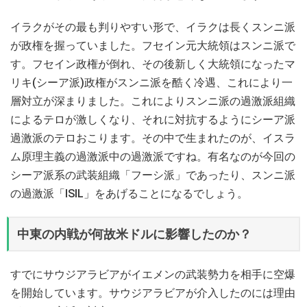
イラクがその最も判りやすい形で、イラクは長くスンニ派
が政権を握っていました。フセイン元大統領はスンニ派で
す。フセイン政権が倒れ、その後新しく大統領になったマ
リキ(シーア派)政権がスンニ派を酷く冷遇、これにより一
層対立が深まりました。これによりスンニ派の過激派組織
によるテロが激しくなり、それに対抗するようにシーア派
過激派のテロおこります。その中で生まれたのが、イスラ
ム原理主義の過激派中の過激派ですね。有名なのが今回の
シーア派系の武装組織「フーシ派」であったり、スンニ派
の過激派「ISIL」をあげることになるでしょう。
中東の内戦が何故米ドルに影響したのか？
すでにサウジアラビアがイエメンの武装勢力を相手に空爆
を開始しています。サウジアラビアが介入したのには理由