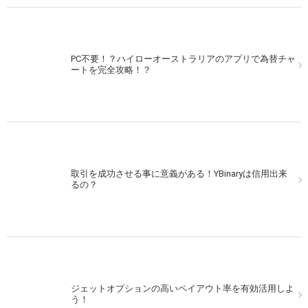
PC不要！？ハイローオーストラリアのアプリで為替チャ
ートを完全攻略！？
取引を成功させる事に意義がある！YBinaryは信用出来
るの？
ジェットオプションの高いペイアウト率を有効活用しよ
う！