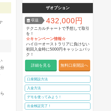
ザオプション
432,000円
収益
か
テクニカルチャートで予想して取引
を！
☆キャンペーン情報☆
ハイローオーストラリアに負けない
初回入金時に5000円キャッシュバッ
ク！
い
詳細を見る
無料口座開設へ
気分
の
口座開設方法
入金方法
なら
デモを使ってみよう！
出金検証完了！