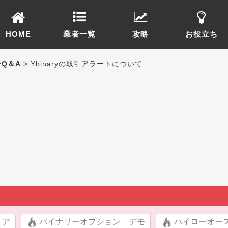
HOME
業者一覧
攻略
お役立ち
Q＆A
> Ybinaryの取引アラートについて
リア
バイナリーオプション デモ
ハイローオー