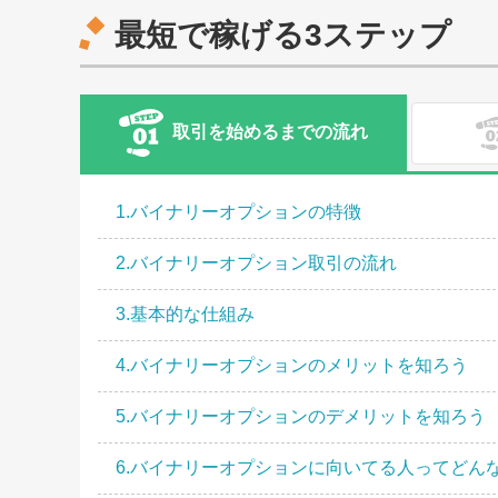
最短で稼げる3ステップ
取引を始めるまでの流れ
1.バイナリーオプションの特徴
1.バイナリーオプションの取引種類（取引ルー
1.分析ツールMT4、5について
2.バイナリーオプション取引の流れ
2.バイナリーオプションの必要資金
2.MT4、5のダウンロード方法
3.基本的な仕組み
3.バイナリーオプションでどれくらい稼げるの
3.ローソク足表示による攻略法を完全網羅！
4.バイナリーオプションのメリットを知ろう
4.予算とリスク管理について
4.移動平均線を使った戦略を使ってみよう！
5.バイナリーオプションのデメリットを知ろう
5.海外バイナリーオプションの税金・確定申告
5.転売(途中決済)を使った攻略法
6.バイナリーオプションに向いてる人ってどん
6.「自称」最強サインツール、それがハリーく