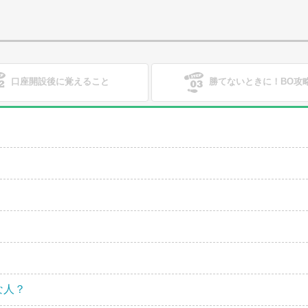
口座開設後に覚えること
勝てないときに！BO攻
ル）を解説
か？
な人？
ん