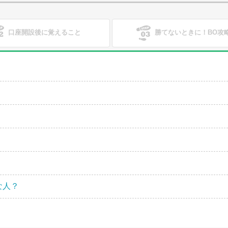
口座開設後に覚えること
勝てないときに！BO攻
ル）を解説
か？
な人？
ん