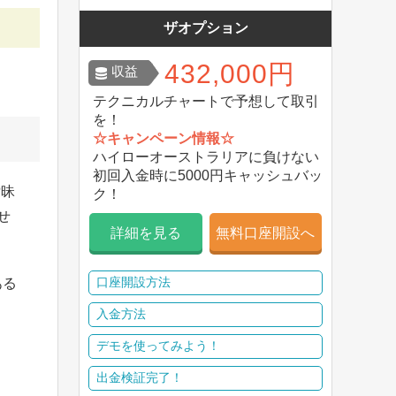
ザオプション
432,000円
収益
テクニカルチャートで予想して取引
を！
☆キャンペーン情報☆
ハイローオーストラリアに負けない
初回入金時に5000円キャッシュバッ
曖昧
ク！
せ
詳細を見る
無料口座開設へ
口座開設方法
ある
入金方法
デモを使ってみよう！
、
出金検証完了！