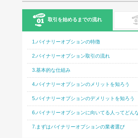
取引を始めるまでの流れ
1.バイナリーオプションの特徴
1.バイナリーオプションの取引種類（取引ルー
1.分析ツールMT4、5について
2.バイナリーオプション取引の流れ
2.バイナリーオプションの必要資金
2.MT4、5のダウンロード方法
3.基本的な仕組み
3.バイナリーオプションでどれくらい稼げるの
3.ローソク足表示による攻略法を完全網羅！
4.バイナリーオプションのメリットを知ろう
4.予算とリスク管理について
4.移動平均線を使った戦略を使ってみよう！
5.バイナリーオプションのデメリットを知ろう
5.海外バイナリーオプションの税金・確定申告
5.転売(途中決済)を使った攻略法
6.バイナリーオプションに向いてる人ってどん
6.「自称」最強サインツール、それがハリーく
7.まずはバイナリーオプションの業者選び