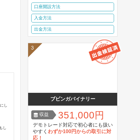
口座開設方法
入金方法
出金方法
ブビンガバイナリー
事にし
351,000円
収益
デモトレード対応で初心者にも扱い
もし
やすく
わずか100円からの取引に対
応！