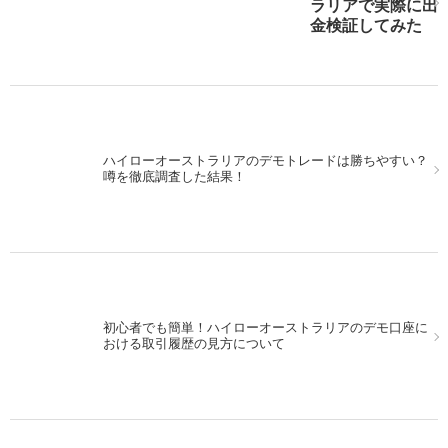
ラリアで実際に出
しよう！
金検証してみた
ハイローオーストラリアのデモトレードは勝ちやすい？
パソコンでMT4を使いながら、スマホを使ってハイロー
噂を徹底調査した結果！
オーストラリアの取引！
初心者でも簡単！ハイローオーストラリアのデモ口座に
13日の金曜日にハイローオーストラリアで実戦取引をし
おける取引履歴の見方について
てみた！