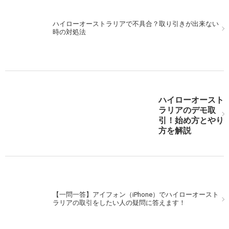
ハイローオーストラリアで不具合？取り引きが出来ない
MACDを使ってハイローオーストラリアで取引。シンプ
時の対処法
ルに行こう！
ハイローオースト
ハイローオーストラリア実戦。米利上げ後をMACDで狙
ラリアのデモ取
え！
引！始め方とやり
方を解説
次の記事を表示
【一問一答】アイフォン（iPhone）でハイローオースト
ラリアの取引をしたい人の疑問に答えます！