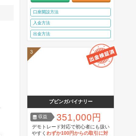
口座開設方法
入金方法
出金方法
ブビンガバイナリー
だ
351,000円
収益
デモトレード対応で初心者にも扱い
やすく
わずか100円からの取引に対