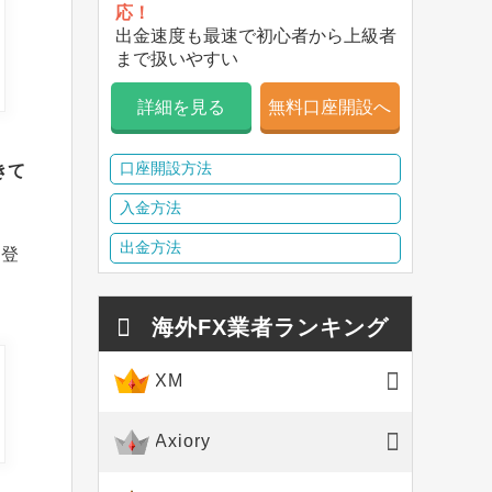
応！
出金速度も最速で初心者から上級者
まで扱いやすい
詳細を見る
無料口座開設へ
口座開設方法
きて
入金方法
出金方法
に登
海外FX業者ランキング
XM
Axiory