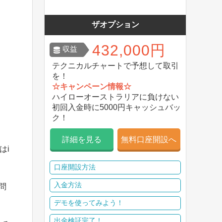
ザオプション
432,000円
収益
テクニカルチャートで予想して取引
を！
☆キャンペーン情報☆
ハイローオーストラリアに負けない
初回入金時に5000円キャッシュバッ
ク！
詳細を見る
無料口座開設へ
はi
口座開設方法
入金方法
問
デモを使ってみよう！
出金検証完了！