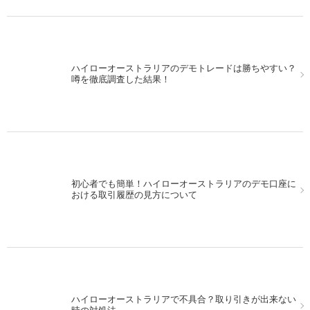
ハイローオーストラリアのデモトレードは勝ちやすい？
パソコンでMT4を使いながら、スマホを使ってハイロー
噂を徹底調査した結果！
オーストラリアの取引！
初心者でも簡単！ハイローオーストラリアのデモ口座に
13日の金曜日にハイローオーストラリアで実戦取引をし
おける取引履歴の見方について
てみた！
ハイローオーストラリアで不具合？取り引きが出来ない
MACDを使ってハイローオーストラリアで取引。シンプ