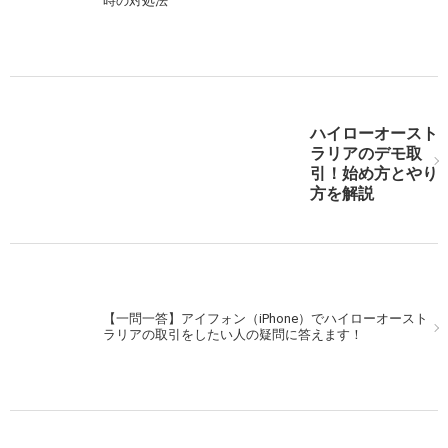
時の対処法
ルに行こう！
ハイローオースト
ハイローオーストラリア実戦。米利上げ後をMACDで狙
ラリアのデモ取
え！
引！始め方とやり
方を解説
次の記事を表示
【一問一答】アイフォン（iPhone）でハイローオースト
ラリアの取引をしたい人の疑問に答えます！