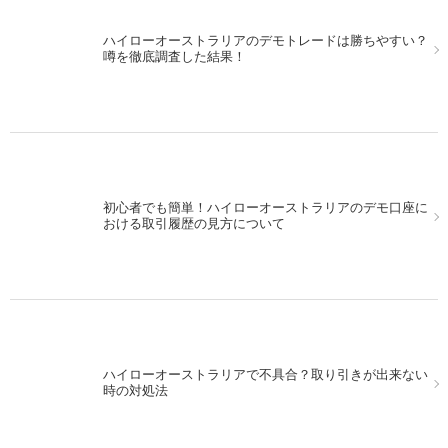
ハイローオーストラリアのデモトレードは勝ちやすい？
パソコンでMT4を使いながら、スマホを使ってハイロー
噂を徹底調査した結果！
オーストラリアの取引！
初心者でも簡単！ハイローオーストラリアのデモ口座に
13日の金曜日にハイローオーストラリアで実戦取引をし
おける取引履歴の見方について
てみた！
ハイローオーストラリアで不具合？取り引きが出来ない
MACDを使ってハイローオーストラリアで取引。シンプ
時の対処法
ルに行こう！