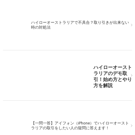
ハイローオーストラリアで不具合？取り引きが出来ない
MACDを使ってハイローオーストラリアで取引。シンプ
時の対処法
ルに行こう！
ハイローオースト
ハイローオーストラリア実戦。米利上げ後をMACDで狙
ラリアのデモ取
え！
引！始め方とやり
方を解説
次の記事を表示
【一問一答】アイフォン（iPhone）でハイローオースト
ラリアの取引をしたい人の疑問に答えます！