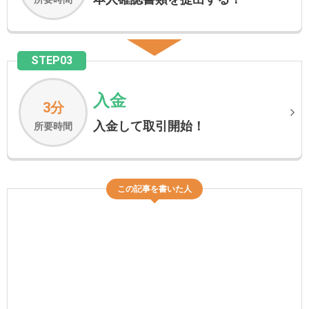
STEP03
入金
3分
入金して取引開始！
所要時間
この記事を書いた人