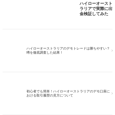
ハイローオースト
スマホで実践！ハイローオーストラリアのアプリを攻略
ラリアで実際に出
しよう！
金検証してみた
ハイローオーストラリアのデモトレードは勝ちやすい？
パソコンでMT4を使いながら、スマホを使ってハイロー
噂を徹底調査した結果！
オーストラリアの取引！
初心者でも簡単！ハイローオーストラリアのデモ口座に
13日の金曜日にハイローオーストラリアで実戦取引をし
おける取引履歴の見方について
てみた！