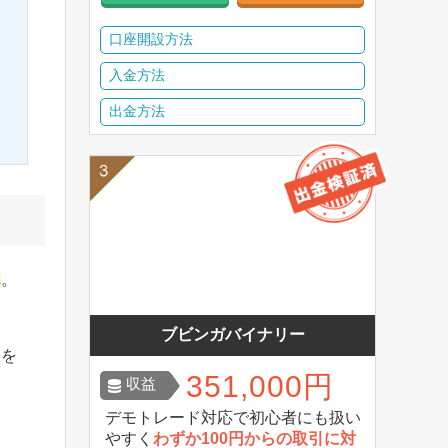
口座開設方法
入金方法
出金方法
ん
。
ブビンガバイナリー
報を
351,000円
収益
デモトレード対応で初心者にも扱い
やすく
わずか100円からの取引に対