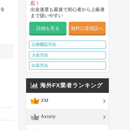
応！
報を
出金速度も最速で初心者から上級者
まで扱いやすい
詳細を見る
無料口座開設へ
。
口座開設方法
入金方法
出金方法
海外FX業者ランキング
XM
Axiory