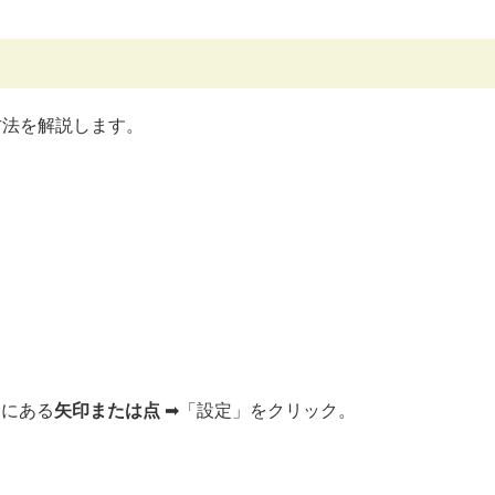
。
る方法を解説します。
ろにある
矢印または点
➡︎「設定」をクリック。