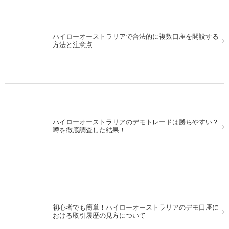
ハイローオーストラリアで合法的に複数口座を開設する
パソコンでMT4を使いながら、スマホを使ってハイロー
方法と注意点
オーストラリアの取引！
ハイローオーストラリアのデモトレードは勝ちやすい？
13日の金曜日にハイローオーストラリアで実戦取引をし
噂を徹底調査した結果！
てみた！
初心者でも簡単！ハイローオーストラリアのデモ口座に
MACDを使ってハイローオーストラリアで取引。シンプ
おける取引履歴の見方について
ルに行こう！