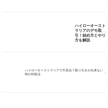
ハイローオースト
ハイローオーストラリア実戦。米利上げ後をMACDで狙
ラリアのデモ取
え！
引！始め方とやり
方を解説
次の記事を表示
ハイローオーストラリアで不具合？取り引きが出来ない
時の対処法