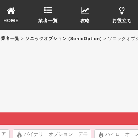
HOME
業者一覧
攻略
お役立ち
ン業者一覧
>
ソニックオプション (SonicOption)
> ソニックオプ
リア
バイナリーオプション デモ
ハイローオー