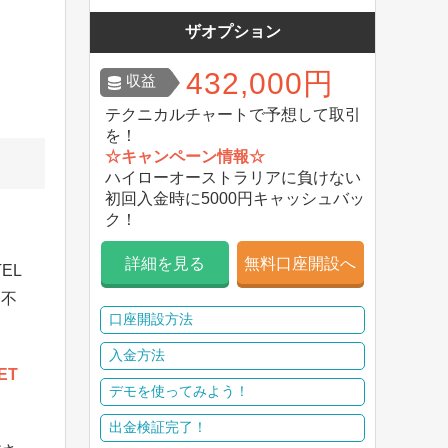
ザオプション
432,000円
収益
テクニカルチャートで予想して取引
を！
☆キャンペーン情報☆
ハイローオーストラリアに負けない
初回入金時に5000円キャッシュバッ
ク！
詳細を見る
無料口座開設へ
EL
し不
口座開設方法
入金方法
ET
デモを使ってみよう！
出金検証完了！