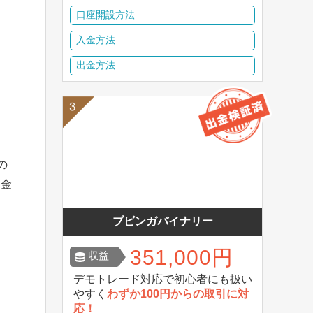
口座開設方法
入金方法
出金方法
の
送金
ブビンガバイナリー
351,000円
収益
デモトレード対応で初心者にも扱い
やすく
わずか100円からの取引に対
応！