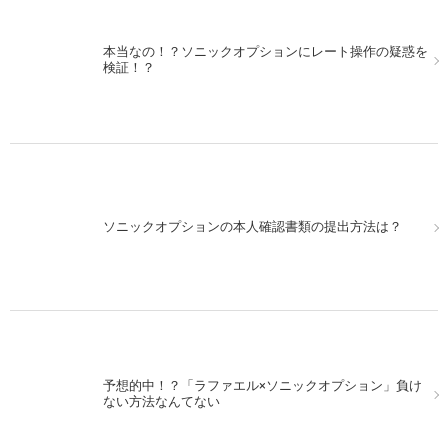
本当なの！？ソニックオプションにレート操作の疑惑を
ソニックオプションの実戦取引。選挙明け月曜を狙って
検証！？
みよう
ソニックオプション実戦取引。高いペイアウト率を活か
ソニックオプションの本人確認書類の提出方法は？
そう！
予想的中！？「ラファエル×ソニックオプション」負け
週末金曜！ソニックオプションでの取引はトレンドを狙
ない方法なんてない
うと効果的