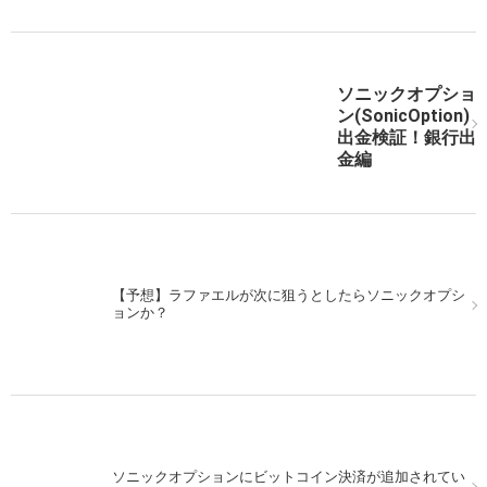
ソニックオプショ
ソニックオプション ゼロ式MT4戦略！様々なゼロを使
ン(SonicOption)
う！②
出金検証！銀行出
金編
次の記事を表示
【予想】ラファエルが次に狙うとしたらソニックオプシ
ョンか？
ソニックオプションにビットコイン決済が追加されてい