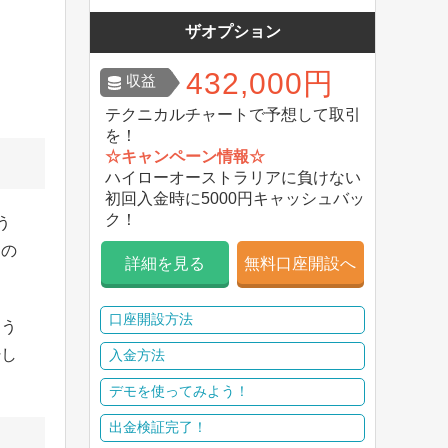
ザオプション
432,000円
収益
テクニカルチャートで予想して取引
を！
☆キャンペーン情報☆
ハイローオーストラリアに負けない
初回入金時に5000円キャッシュバッ
ク！
う
るの
詳細を見る
無料口座開設へ
口座開設方法
こう
粋し
入金方法
デモを使ってみよう！
出金検証完了！