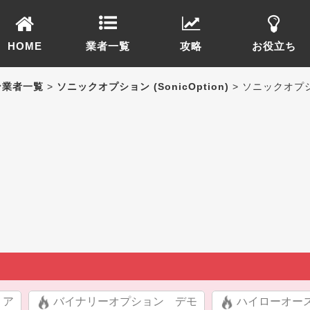
HOME
業者一覧
攻略
お役立ち
ン業者一覧
>
ソニックオプション (SonicOption)
> ソニックオプ
リア
バイナリーオプション デモ
ハイローオー