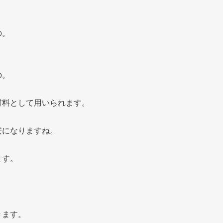
の。
の。
材料として用いられます。
安になりますね。
ます。
きます。