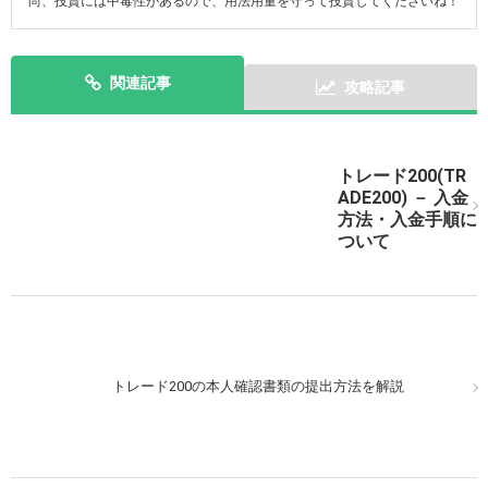
尚、投資には中毒性があるので、用法用量を守って投資してくださいね！
関連記事
攻略記事
トレード200(TR
トレード200（TRADE200）で簡単な実戦取引をしてみ
ADE200) － 入金
よう！
方法・入金手順に
ついて
トレード200（TRADE200）での実戦取引CCIの動きに目
トレード200の本人確認書類の提出方法を解説
星をつけよう！