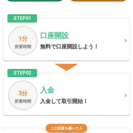
STEP01
口座開設
1分
無料で口座開設しよう！
所要時間
STEP02
入金
3分
入金して取引開始！
所要時間
この記事を書いた人