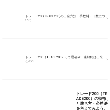
トレード200(TRADE200)の出金方法・手数料・日数につ
トレード200（TRADE200）を夕方から狙う！簡単な予
いて
測を利用してみよう！
トレード200（TRADE200）って退会や口座解約は出来
トレード200（TRADE200）で実戦取引！勝ちに行くそ
るの？
の心意気！
トレード200（TR
トレード200（TRADE200）で実戦取引！200%のペイア
ADE200）の特徴
ウト率を活かそう！
と勝ち方・必勝法
を考えてみよう。