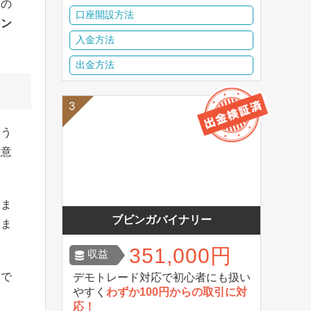
むの
口座開設方法
ョン
入金方法
出金方法
いう
注意
くま
ブビンガバイナリー
しま
351,000円
収益
いで
デモトレード対応で初心者にも扱い
やすく
わずか100円からの取引に対
る
応！