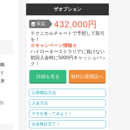
ザオプション
432,000円
収益
テクニカルチャートで予想して取引
を！
☆キャンペーン情報☆
ハイローオーストラリアに負けない
初回入金時に5000円キャッシュバッ
ク！
戦略
け
詳細を見る
無料口座開設へ
出来
口座開設方法
の
入金方法
デモを使ってみよう！
出金検証完了！