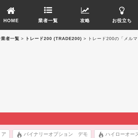
HOME
業者一覧
攻略
お役立ち
ン業者一覧
>
トレード200 (TRADE200)
> トレード200の「メル
リア
バイナリーオプション デモ
ハイローオー