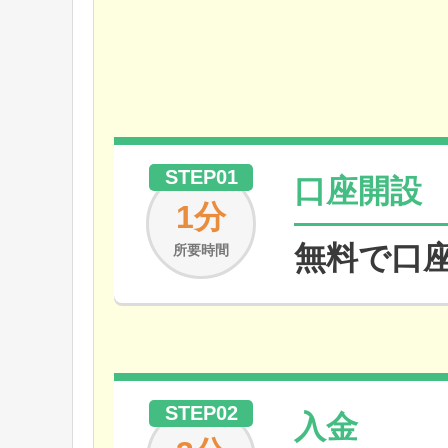
STEP01
口座開設
1分
無料で口
所要時間
STEP02
入金