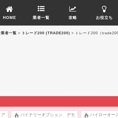
HOME
業者一覧
攻略
お役立ち
ン業者一覧
>
トレード200 (TRADE200)
> トレード200（trad
リア
バイナリーオプション デモ
ハイローオー