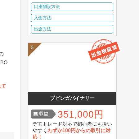
口座開設方法
入金方法
出金方法
の
BO
れて
す
ブビンガバイナリー
351,000円
収益
デモトレード対応で初心者にも扱い
やすく
わずか100円からの取引に対
応！