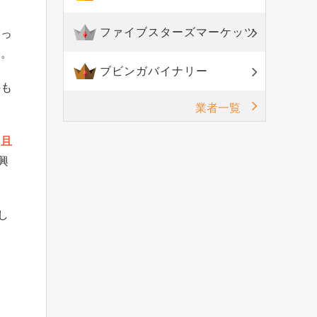
ファイブスターズマーケッツ
なっ
す。
ブビンガバイナリー
のも
業者一覧
尚且
興
し