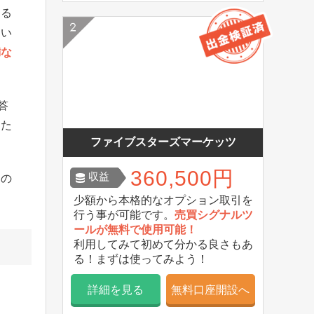
ある
うい
満な
答
った
ファイブスターズマーケッツ
360,500円
収益
るの
少額から本格的なオプション取引を
行う事が可能です。
売買シグナルツ
ールが無料で使用可能！
利用してみて初めて分かる良さもあ
る！まずは使ってみよう！
詳細を見る
無料口座開設へ