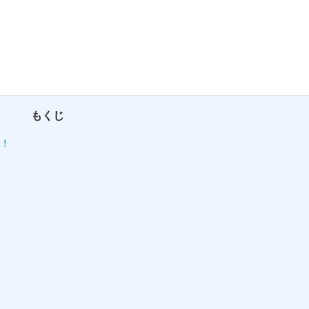
もくじ
り！