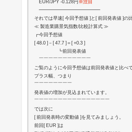
EUR/JPY -0.128円
※注目
━━━━━━━━━━━━━
それでは早速[ 今回予想値 ]と[ 前回発表値 
≪ 製造業購景気指数/比較計算式 ≫
┏今回予想値
[ 48.0 ]－[ 47.7 ]＝[ +0.3 ]
┗前回発表値
￣￣￣￣￣￣￣￣￣￣￣
ご覧のように今回予想値は前回発表値と比べ
プラス幅、つまり
￣￣￣￣￣￣￣￣
発表値の増加が見込まれています。
￣￣￣￣￣￣￣￣￣￣￣￣￣￣￣￣
では次に
[ 前回発表時の変動値 ]を見てみましょう。
前回[ EUR ]は