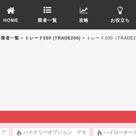
HOME
業者一覧
攻略
お役立ち
ン業者一覧
>
トレード200 (TRADE200)
> トレード200（TRA
リア
バイナリーオプション デモ
ハイローオー