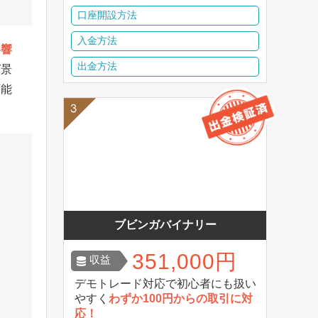
口座開設方法
入金方法
影響
出金方法
ば景
可能
ブビンガバイナリー
351,000円
収益
デモトレード対応で初心者にも扱い
やすく
わずか100円からの取引に対
応！