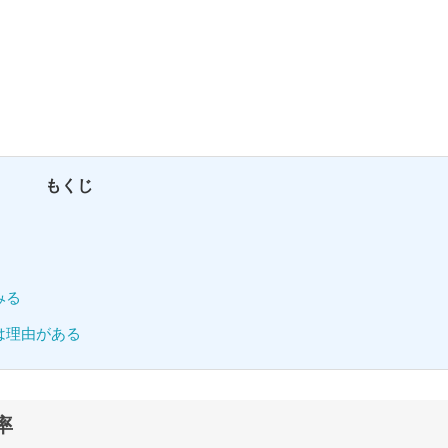
もくじ
みる
は理由がある
率