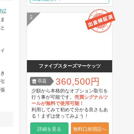
N2
りま
りと
タイ
ファイブスターズマーケッツ
いき
360,500円
収益
取引
を張
少額から本格的なオプション取引を
行う事が可能です。
売買シグナルツ
ールが無料で使用可能！
利用してみて初めて分かる良さもあ
る！まずは使ってみよう！
詳細を見る
無料口座開設へ