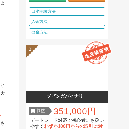
しょ
口座開設方法
入金方法
出金方法
いと
、大
ブビンガバイナリー
351,000円
収益
可
デモトレード対応で初心者にも扱い
かも
やすく
わずか100円からの取引に対