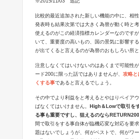
※2015/11/03 追記
比較的最近追加された新しい機能の中に、相
発表時も結果次第では大きく為替が動く時と
使えるのがこの経済指標カレンダーなのです
いて、重要度の高いもの、国の景気に影響す
が出てくると言えるのが為替のおもしろい所
注意しなくてはいけないのはあくまで可能性
ード200に限った話ではありませんが、
攻略と
くする事
であると言えるでしょう。
その中でより利益をと考えるとやはりペイア
ばなくてはいけません。
High＆Lowで取
る事も重要ですし、狙えるのならRETURN20
間で取引をする事自体が臨機応変な対応を要
題はないでしょうが、何がベストで、何がワ