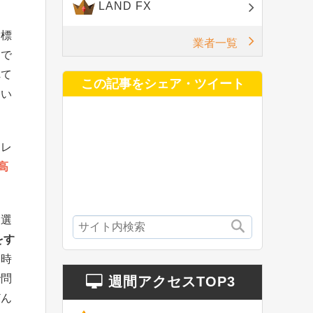
LAND FX
指標
業者一覧
こで
れて
この記事をシェア・ツイート
違い
トレ
高
を選
をす
た時
で問
週間アクセスTOP3
どん