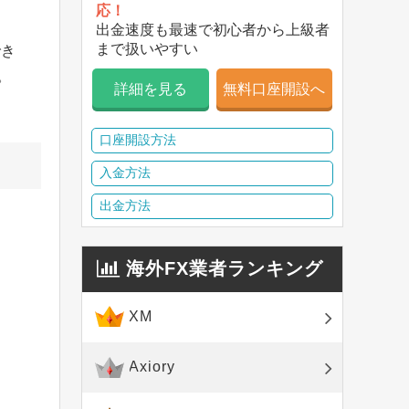
応！
出金速度も最速で初心者から上級者
まで扱いやすい
でき
。
詳細を見る
無料口座開設へ
。
口座開設方法
入金方法
出金方法
海外FX業者ランキング
XM
Axiory