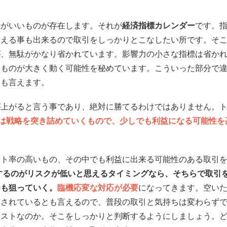
性がいいものが存在します。それが
経済指標カレンダー
です。
考える事も出来るので取引をしっかりとこなしたい所です。そ
が、無駄がかなり省かれています。影響力の小さな指標は省か
るものが大きく動く可能性を秘めています。こういった部分で
とも言えます。
が上がると言う事であり、絶対に勝てるわけではありません。
は戦略を突き詰めていくもので、少しでも利益になる可能性を
ウト率の高いもの、その中でも利益に出来る可能性のある取引
引をするのがリスクが低いと思えるタイミングなら、そちらで取引
0も狙っていく。
臨機応変な対応が必要
になってきます。空い
求されているとも言えるので、普段の取引と気持ちは変わらず
ーストなのか。そこをしっかりと判断するようにしましょう。