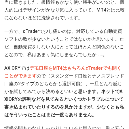
当に驚きました。板情報もかなり使い勝手がいいのと、個
人的にはデザインがかなり気に入っていて、MT4とは比較
にならないほどに洗練されています。
一方で、cTraderで少し痛いのは、対応している自動売買
ソフトの数が少ないということではないかと思います。た
だ、自動売買をしない人にとってはほとんど関係のないこ
となので、私はあまり気にしませんでしたが……。
AXIORYでは
デモ口座をMT4はもちろんcTraderでも開く
ことができます
ので（スタンダード口座とナノスプレッド
口座の2タイプのどちらかも選択可能）、一旦どんな感じ
かを試してみてから決めるといいと思います。
ネットでA
XIORYの評判などを見てみるといくつかトラブルについて
書き込まれていたりするのを見かけますが、少なくとも私
はそういったことはまだ一度もありません。
情報公開もかなりしっかりしていると思うので、割と安心