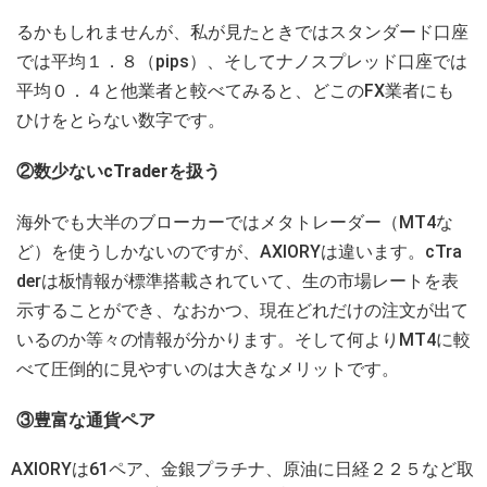
るかもしれませんが、私が見たときではスタンダード口座
では平均１．８（pips）、そしてナノスプレッド口座では
平均０．４と他業者と較べてみると、どこのFX業者にも
ひけをとらない数字です。
②数少ないcTraderを扱う
海外でも大半のブローカーではメタトレーダー（MT4な
ど）を使うしかないのですが、AXIORYは違います。cTra
derは板情報が標準搭載されていて、生の市場レートを表
示することができ、なおかつ、現在どれだけの注文が出て
いるのか等々の情報が分かります。そして何よりMT4に較
べて圧倒的に見やすいのは大きなメリットです。
③豊富な通貨ペア
AXIORYは61ペア、金銀プラチナ、原油に日経２２５など取