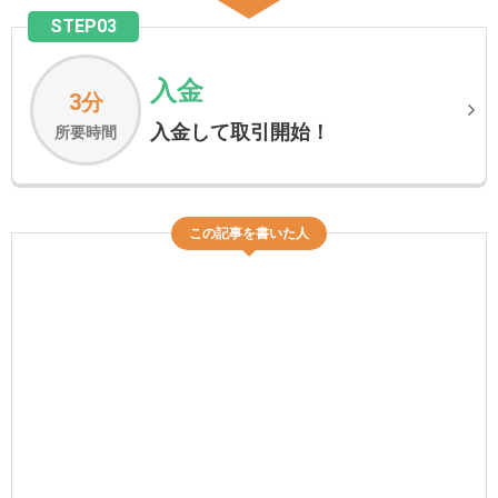
STEP03
入金
3分
入金して取引開始！
所要時間
この記事を書いた人