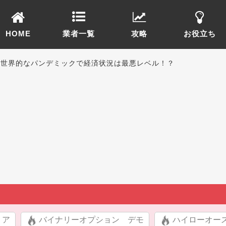
HOME
業者一覧
攻略
お役立ち
は世界的なパンデミックで経済状況は最悪レベル！？
リア
バイナリーオプション デモ
ハイローオー