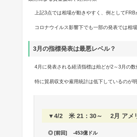
上記3点では相場が動きやすく、例としてFR
コロナウイルス影響下でも一部の発表では相
3月の指標発表は最悪レベル？
4月に発表される経済指標は殆どが2～3月の
特に貿易収支や雇用統計は低下しているのが
▼4/2 米 21：30～ 2月 
◎ [前回] -453億ドル