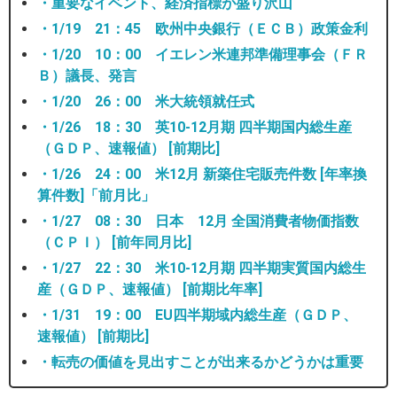
・重要なイベント、経済指標が盛り沢山
・1/19 21：45 欧州中央銀行（ＥＣＢ）政策金利
・1/20 10：00 イエレン米連邦準備理事会（ＦＲ
Ｂ）議長、発言
・1/20 26：00 米大統領就任式
・1/26 18：30 英10-12月期 四半期国内総生産
（ＧＤＰ、速報値） [前期比]
・1/26 24：00 米12月 新築住宅販売件数 [年率換
算件数]「前月比」
・1/27 08：30 日本 12月 全国消費者物価指数
（ＣＰＩ） [前年同月比]
・1/27 22：30 米10-12月期 四半期実質国内総生
産（ＧＤＰ、速報値） [前期比年率]
・1/31 19：00 EU四半期域内総生産（ＧＤＰ、
速報値） [前期比]
・転売の価値を見出すことが出来るかどうかは重要