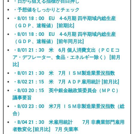
・日から狙える指標が目白押し
・予想値をしっかりとチェック
・8/01 18：00 EU 4-6月期 四半期域内総生産
（ＧＤＰ、速報値） [前期比]
・8/01 18：00 EU 4-6月期 四半期域内総生産
（ＧＤＰ、速報値） [前年同月比]
・8/01 21：30 米 6月 個人消費支出（ＰＣＥコ
ア・デフレーター、食品・エネルギー除く） [前月
比]
・8/01 21：30 米 7月 ＩＳＭ製造業景況指数
・8/02 21：15 米 7月 ＡＤＰ雇用統計 [前月比]
・8/03 20：15 英中銀金融政策委員会（ＭＰＣ）
議事要旨
・8/03 23：00 米7月 ＩＳＭ非製造業景況指数（総
合）
・8/04 21：30 米雇用統計 7月 非農業部門雇用
者数変化 [前月比] 7月 失業率