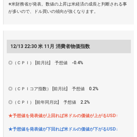
※米財務省が発表。数値の上昇は米経済の成長と判断される事
が多いので、ドル買いの傾向が強くなります。
12/13 22:30 米 11月 消費者物価指数
◎（ＣＰＩ） [前月比] 予想値 -0.4%
◎（ＣＰＩコア指数） [前月比] 予想値 0.2%
◎（ＣＰＩ） [前年同月比] 予想値 2.2%
★予想値を発表値が上回れば米ドルの価値が上がるUSD↑
★予想値を発表値が下回れば米ドルの価値が下がるUSD↓