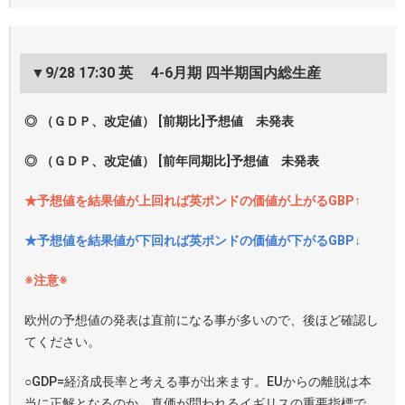
▼9/28 17:30 英 4-6月期 四半期国内総生産
◎ （ＧＤＰ、改定値） [前期比]予想値 未発表
◎ （ＧＤＰ、改定値） [前年同期比]予想値 未発表
★予想値を結果値が上回れば英ポンドの価値が上がるGBP↑
★予想値を結果値が下回れば英ポンドの価値が下がるGBP↓
※注意※
欧州の予想値の発表は直前になる事が多いので、後ほど確認し
てください。
○GDP=経済成長率と考える事が出来ます。EUからの離脱は本
当に正解となるのか、真価が問われるイギリスの重要指標で