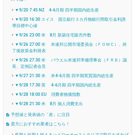
▼9/20 7:45 NZ 4-6月期 四半期国内総生産
▼9/20 16:30 スイス 国立銀行３カ月物銀行間取引金利誘
導目標中心値
▼9/26 23:00 米 8月 新築住宅販売件数
▼9/26 27:00 米 米連邦公開市場委員会（ＦＯＭＣ）、終
了後政策金利発表
▼9/26 27:30 米 パウエル米連邦準備理事会（ＦＲＢ）議
長、定例記者会見
▼9/27 21:30 米 米4-6月期 四半期実質国内総生産
▼9/28 17:30 英 4-6月期 四半期国内総生産
▼9/28 18:00 EU 消費者物価指数
▼9/28 21:30 米 8月 個人消費支出
予想値と発表値の「差」に注目
貴方におすすめ業者はこちら！
長期も短期も狙えるハイローオーストラリアで取引をすれば