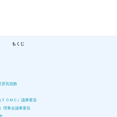
もくじ
製造業景気指数
委員会（ＦＯＭＣ）議事要旨
ＥＣＢ）理事会議事要旨
価指数