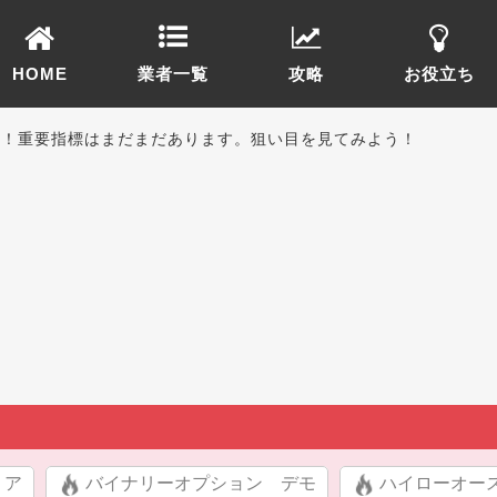
HOME
業者一覧
攻略
お役立ち
盤！重要指標はまだまだあります。狙い目を見てみよう！
リア
バイナリーオプション デモ
ハイローオー