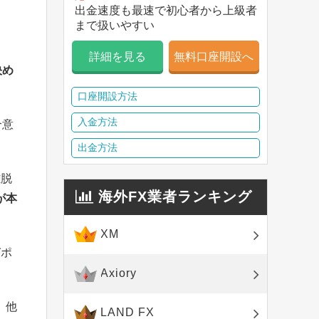
出金速度も最速で初心者から上級者
まで扱いやすい
詳細を見る
無料口座開設へ
決め
口座開設方法
入金方法
合意
出金方法
離脱
海外FX業者ランキング
が本
XM
ガポ
Axiory
、他
LAND FX