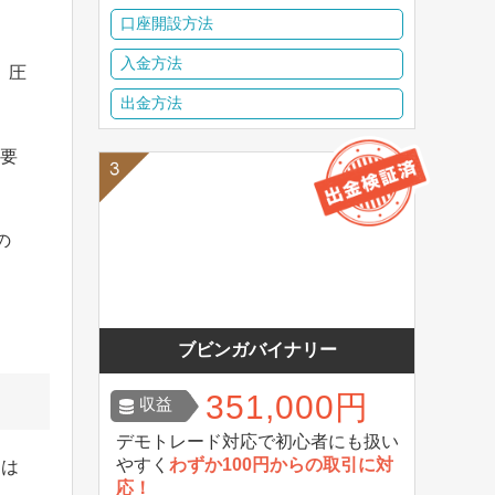
口座開設方法
、
入金方法
、圧
出金方法
重要
の
。
ブビンガバイナリー
351,000円
収益
デモトレード対応で初心者にも扱い
やすく
わずか100円からの取引に対
とは
応！