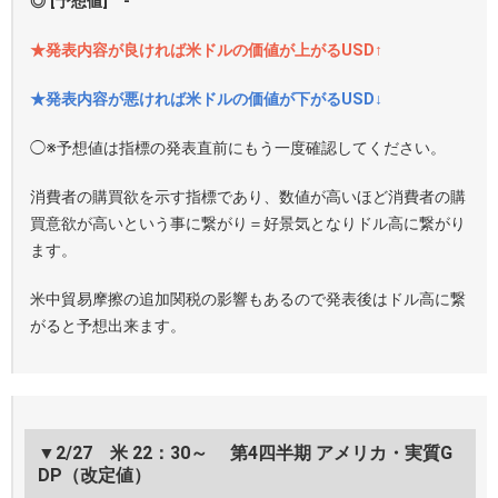
◎ [予想値] -
★発表内容が良ければ米ドルの価値が上がるUSD↑
★発表内容が悪ければ米ドルの価値が下がるUSD↓
◯※予想値は指標の発表直前にもう一度確認してください。
消費者の購買欲を示す指標であり、数値が高いほど消費者の購
買意欲が高いという事に繋がり＝好景気となりドル高に繋がり
ます。
米中貿易摩擦の追加関税の影響もあるので発表後はドル高に繋
がると予想出来ます。
▼2/27 米 22：30～ 第4四半期 アメリカ・実質G
DP（改定値）