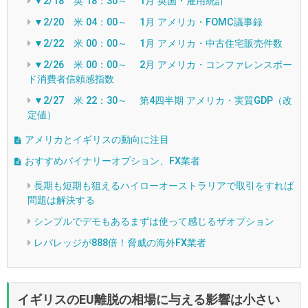
▼2/18 英 18：30～ 1月 英国・雇用統計
▼2/20 米 04：00～ 1月 アメリカ・FOMC議事録
▼2/22 米 00：00～ 1月 アメリカ・中古住宅販売件数
▼2/26 米 00：00～ 2月 アメリカ・コンファレンスボー
ド消費者信頼感指数
▼2/27 米 22：30～ 第4四半期 アメリカ・実質GDP（改
定値）
アメリカとイギリスの動向に注目
おすすめバイナリーオプション、FX業者
長期も短期も狙えるハイローオーストラリアで取引をすれば
問題は解決する
シンプルでデモもあるまずは使って感じるザオプション
レバレッジが888倍！脅威の海外FX業者
イギリスのEU離脱の相場に与える影響は小さい