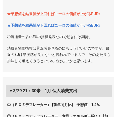
★予想値を結果値が上回ればユーロの価値が上がるEUR↑
★予想値を結果値が下回ればユーロの価値が下がるEUR↓
◯流通量の多いEUの指標発表なので動きには期待。
消費者物価指数は景況感を見るのにちょうどいいのですが、最
近のEUは景況感が良くないと言われているので、そのあたりも
加味して考えてみるといいのではないかと思います。
▼3/29 21：30米 1月 個人消費支出
◎（ＰＣＥデフレーター） [前年同月比] 予想値 1.4％
◎（ＰＣＥコア・デフレーター、食品・エネルギー除く） [前