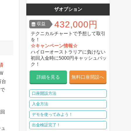
ザオプション
432,000円
収益
テクニカルチャートで予想して取引
を！
☆キャンペーン情報☆
ハイローオーストラリアに負けない
初回入金時に5000円キャッシュバッ
ク！
済
W
詳細を見る
無料口座開設へ
万台
静で
口座開設方法
入金方法
上回
デモを使ってみよう！
際
出金検証完了！
シュ