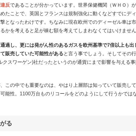
則違反
であることが分かっています。世界保健機関（ＷＨＯ）
認めたことで、英国とフランスは規制強化に動くなどすでにデ
打撃となったわけです。ちなみに現在欧州でのディーゼル車は
なるかを考えると足が竦む額を考えてしまわなくてはいけませ
通過し、更には発がん性のあるガスを欧州基準で7倍以上も出
して販売していた可能性がある
と言う事でしょう。そしてその
ォルクスワーゲン)社だったというのが通貨にまで影響を与える事
が、この中でも重要なのは、やはり上層部は知っていて販売し
可能性。1100万台ものリコールをどのようにして行うかでは
がる