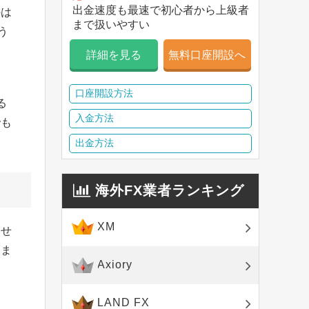
出金速度も最速で初心者から上級者
のは
まで扱いやすい
う
ょ
詳細を見る
無料口座開設へ
口座開設方法
る
入金方法
でも
出金方法
海外FX業者ランキング
XM
見せ
きま
Axiory
LAND FX