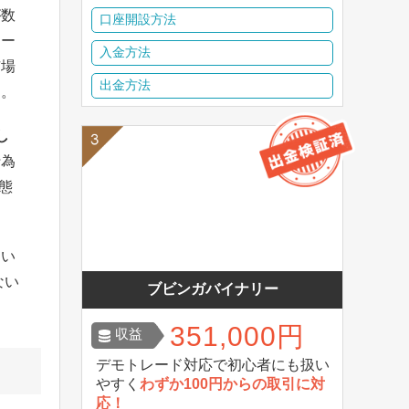
が数
口座開設方法
ィー
入金方法
市場
出金方法
ん。
し
行為
態
てい
ない
ブビンガバイナリー
351,000円
収益
デモトレード対応で初心者にも扱い
やすく
わずか100円からの取引に対
応！