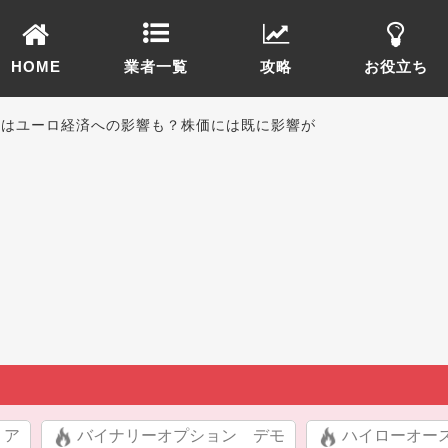
HOME
業者一覧
攻略
お役立ち
題はユーロ経済への影響も？株価には既に影響が
リア
バイナリーオプション デモ
ハイローオー