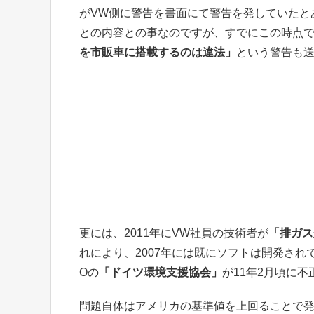
がVW側に警告を書面にて警告を発していたと
との内容との事なのですが、すでにこの時点
を市販車に搭載するのは違法」
という警告も
更には、2011年にVW社員の技術者が
「排ガス
れにより、2007年には既にソフトは開発され
Oの
「ドイツ環境支援協会」
が11年2月頃に
問題自体はアメリカの基準値を上回ることで