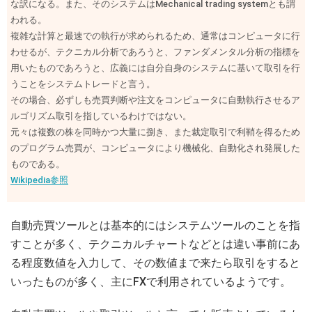
な訳になる。また、そのシステムはMechanical trading systemとも謂
われる。
複雑な計算と最速での執行が求められるため、通常はコンピュータに行
わせるが、テクニカル分析であろうと、ファンダメンタル分析の指標を
用いたものであろうと、広義には自分自身のシステムに基いて取引を行
うことをシステムトレードと言う。
その場合、必ずしも売買判断や注文をコンピュータに自動執行させるア
ルゴリズム取引を指しているわけではない。
元々は複数の株を同時かつ大量に捌き、また裁定取引で利鞘を得るため
のプログラム売買が、コンピュータにより機械化、自動化され発展した
ものである。
Wikipedia参照
自動売買ツールとは基本的にはシステムツールのことを指
すことが多く、テクニカルチャートなどとは違い事前にあ
る程度数値を入力して、その数値まで来たら取引をすると
いったものが多く、主にFXで利用されているようです。