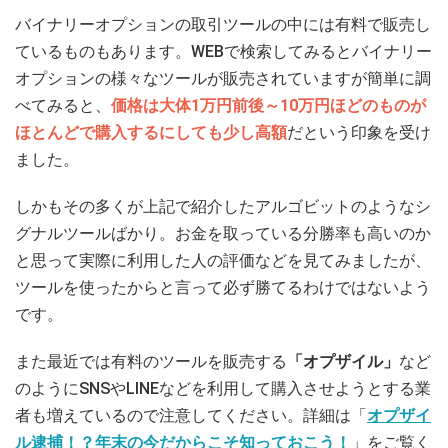
バイナリーオプションの取引ツールの中には有料で販売し
ているものもあります。WEBで検索してみるとバイナリー
オプションの様々なツールが販売されていますが簡単に調
べてみると、
価格は大体1万円前後～10万円ほどのものが
ほとんどで購入するにしても少し高額
だという印象を受け
ました。
しかもその多くが上記で紹介したアルゴビットのようなシ
グナルツールばかり。お金を取っている分勝率も高いのか
と思って実際に利用した人の評価などを見てみましたが、
ツールを使ったからと言って必ず勝てるわけではないよう
です。
また最近では有料のツールを販売する
「オプザイル」
など
のようにSNSやLINEなどを利用して購入させようとする業
者も増えているので注意してください。詳細は「
オプザイ
ル逮捕！？年末の今だからこそ知っておこう！
」をご覧く