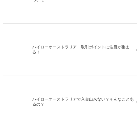
ハイローオーストラリア 取引ポイントに注目が集ま
13日の金曜日にハイローオーストラリアで実戦取引をし
る！
てみた！
ハイローオーストラリアで入金出来ない？そんなことあ
MACDを使ってハイローオーストラリアで取引。シンプ
るの？
ルに行こう！