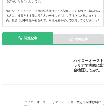
る方がいたらうれしいです。
気になったニュース、注目の経済指標なども記事にしてるので、興味のあ
る方は、投資をする際の考え方の一端にでもして頂けたらと思います！
尚、投資には中毒性があるので、用法用量を守って投資してくださいね！
関連記事
攻略記事
ハイローオースト
スマホで実践！ハイローオーストラリアのアプリを攻略
ラリアで実際に出
しよう！
金検証してみた
ハイローオーストラリア － 出金日数と出金手数料に
パソコンでMT4を使いながら、スマホを使ってハイロー
ついて
オーストラリアの取引！