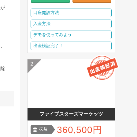
さが
口座開設方法
入金方法
デモを使ってみよう！
は、
出金検証完了！
排除
ファイブスターズマーケッツ
360,500円
収益