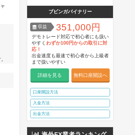
キャ
ブビンガバイナリー
351,000円
収益
デモトレード対応で初心者にも扱い
やすく
わずか100円からの取引に対
応！
出金速度も最速で初心者から上級者
す。
まで扱いやすい
詳細を見る
無料口座開設へ
口座開設方法
入金方法
出金方法
海外FX業者ランキング