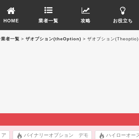
HOME
業者一覧
攻略
お役立ち
ン業者一覧
>
ザオプション(theOption)
> ザオプション(Theop
リア
バイナリーオプション デモ
ハイローオー