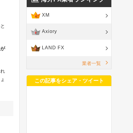
XM
ルと
Axiory
LAND FX
ンが
業者一覧
しれ
しょ
この記事をシェア・ツイート