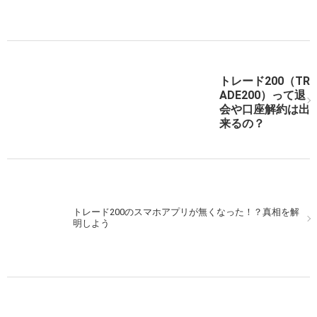
トレード200（TR
トレード200（TRADE200）で実戦取引！200%のペイア
ADE200）って退
ウト率を活かそう！
会や口座解約は出
来るの？
次の記事を表示
トレード200のスマホアプリが無くなった！？真相を解
明しよう