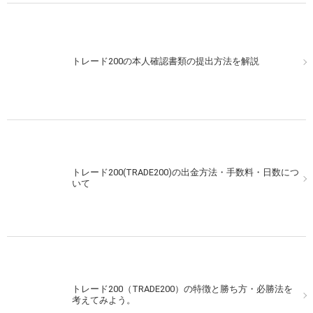
トレード200（TRADE200）での実戦取引CCIの動きに目
トレード200の本人確認書類の提出方法を解説
星をつけよう！
トレード200(TRADE200)の出金方法・手数料・日数につ
トレード200（TRADE200）を夕方から狙う！簡単な予
いて
測を利用してみよう！
トレード200（TRADE200）の特徴と勝ち方・必勝法を
トレード200（TRADE200）で実戦取引！勝ちに行くそ
考えてみよう。
の心意気！