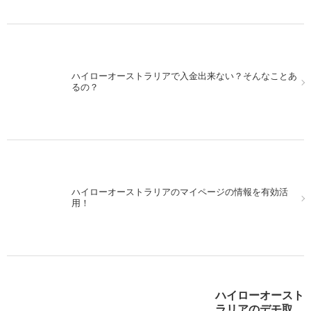
ハイローオーストラリアで入金出来ない？そんなことあ
13日の金曜日にハイローオーストラリアで実戦取引をし
るの？
てみた！
ハイローオーストラリアのマイページの情報を有効活
MACDを使ってハイローオーストラリアで取引。シンプ
用！
ルに行こう！
ハイローオースト
ハイローオーストラリア実戦。米利上げ後をMACDで狙
ラリアのデモ取